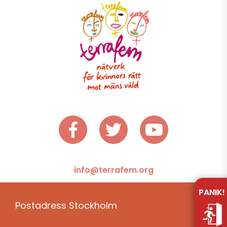
Press
Publikationer
Informationsmaterial
Shop
Lediga Tjänster
info@terrafem.org
Lotteri
PANIK!
Postadress Stockholm
Deposition