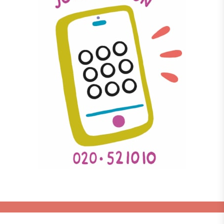
Juristjour
Göteborg
Bilda en lokalförening
Stockholm
Kampanjer
Skåne
Insamling för Betty
Uppsala
Örebro
Styrning, kontroll och rapportering
Aktuellt