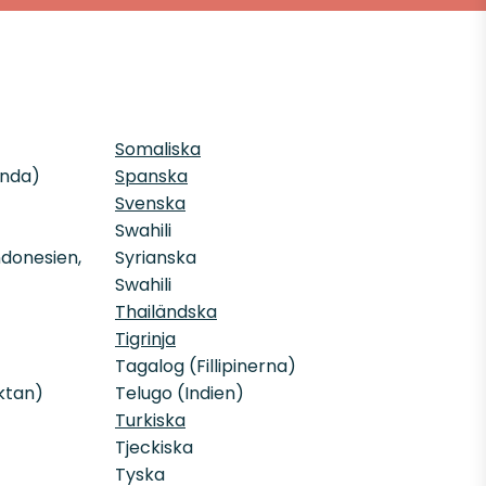
Somaliska
anda)
Spanska
Svenska
Swahili
ndonesien,
Syrianska
Swahili
Thailändska
Tigrinja
Tagalog (Fillipinerna)
ktan)
Telugo (Indien)
Turkiska
Tjeckiska
Tyska