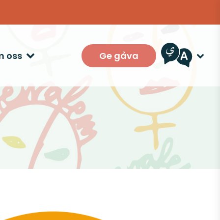
Ge gåva
 oss
n lokalförening
njer
ling för Betty