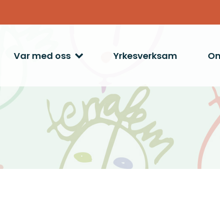
Var med oss
Yrkesverksam
Om
r
Lokalföreningar
Bli månadsgivare!
Styrning, kontroll och
Bilda e
rapportering
Styrstruktur
Bli medlem
Kampa
ren
Aktuellt
Linköping
Insam
Bli styrelseledamot
Press
uren
Göteborg
Praktikant hos Terrafem –
Advokat- och Juristjour
Publikationer