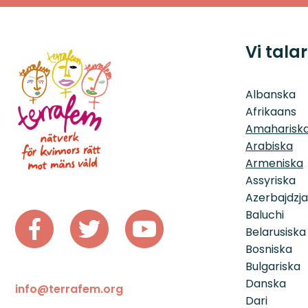
Deposition
Vi talar
Albanska
Afrikaans
Amahariska
Arabiska
Armeniska
Assyriska
Azerbajdzj
Baluchi
Belarusiska
Bosniska
Bulgariska
Danska
info@terrafem.org
Dari