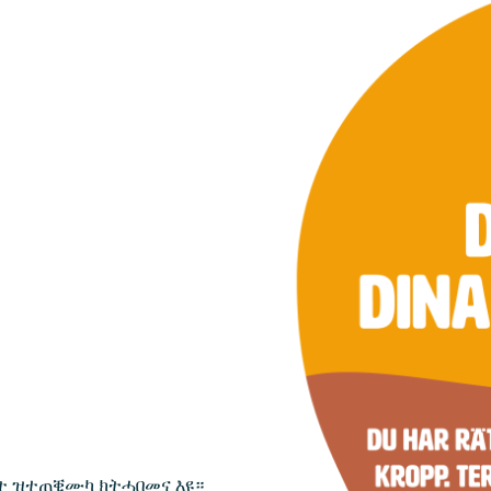
Stockholm
Informationsmaterial
Skåne
Shop
Uppsala
Lediga Tjänster
Örebro
Lotteri
Deposition
Deposition
uristjour
ሳት ዝተጠቒሙካ ክትሓበመና እዩ።