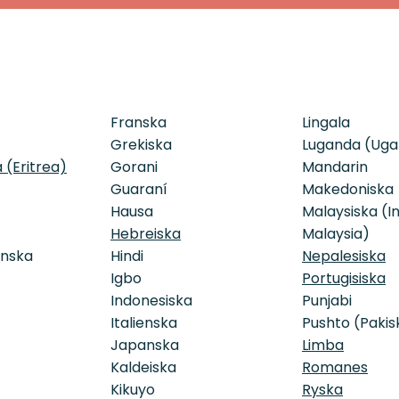
Franska
Lingala
Grekiska
Luganda (Ug
 (Eritrea)
Gorani
Mandarin
Guaraní
Makedoniska
Hausa
Malaysiska (I
Hebreiska
Malaysia)
anska
Hindi
Nepalesiska
Igbo
Portugisiska
Indonesiska
Punjabi
Italienska
Pushto (Pakis
Japanska
Limba
Kaldeiska
Romanes
Kikuyo
Ryska