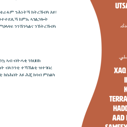
 ቴራፋም ንሕነትኻ ክትረኽብካ እዩ፣
እንተተደሊኻ ከምኡ ኣገልጋሎት
ምህላላፍ ንንኸንካልና ንኽትረኽብካ
እንኳ ኣብ ብትሓቂ ንክህበክ
ሳት ብኣንንቲ ተኻኸልቲ ዝተገበረ
ቲ ክስሕበት እዩ ሕጂ ክሳብ ምስልካ