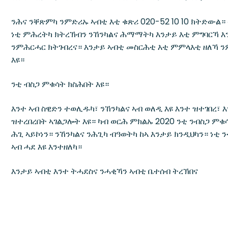
Bilda en lokalförening
ንሕና ንቐጽምካ ንምድሪኡ ኣብቲ እቲ ቁጽሪ 020-52 10 10 ክትድውል።
Göteborg
ነቲ ምሕረትካ ክትረኽብን ንኸንካልና ሕማማትካ እንታይ እቲ ምግባርኻ 
Kampanjer
ንምሕርሓር ክትገብረና። እንታይ ኣብቲ መስርሕቲ እቲ ምምላእቲ ዘለኻ ን
Stockholm
እዩ።
Insamling för Betty
ንቲ ብስጋ ምቁሳት ክስሕበት እዩ።
Skåne
እንተ ኣብ ስዊድን ተወሊዱካ፣ ንኸንካልና ኣብ ወለዲ እዩ እንተ ዝተገበረ፣ 
ዝተረበረበት ኣገልጋሎት እዩ። ካብ ወርሕ ምክልኡ 2020 ንቲ ንብስጋ ምቁ
Uppsala
ሕጊ ኣይኮነን። ንኸንካልና ንሕጊካ ብዓወትካ ከኣ እንታይ ክንዲህካን። ነቲ ን
ኣብ ሓደ እዩ እንተዘለካ።
Örebro
እንታይ ኣብቲ እንተ ትሓደስና ንሓቂኻን ኣብቲ ቤተሰብ ትረኽበና
Styrning, kontroll och rapportering
Aktuellt