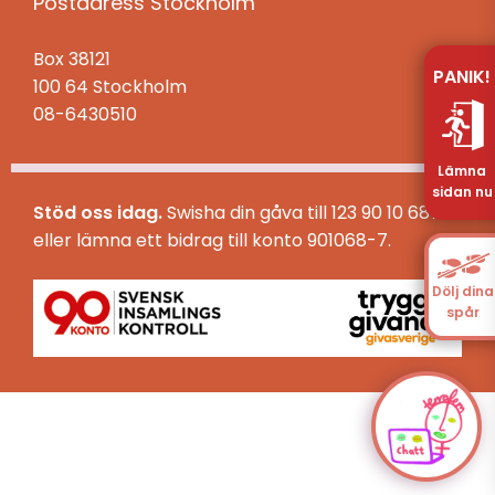
Kvinnojour
Postadress Stockholm
Kontakta oss
Terrafems styrstruktur
Bli informatör
Box 38121
Tjejhus
Deposition
Kansli
PANIK!
100 64 Stockholm
Bli samtalsledare
08-6430510
Styrelsen
Dokument
Lämna
Bli utbildningsledare
sidan nu
Terrafems styrstruktur
Stöd oss idag.
Swisha din gåva till 123 90 10 687
Dokumentation
eller lämna ett bidrag till konto 901068-7.
Bli månadsgivare!
Valberedning
Dölj dina
spår
Bli medlem
Lokalföreningar
Bli styrelseledamot
Styrstruktur
Praktikant hos Terrafem – Advokat- och
Linköping