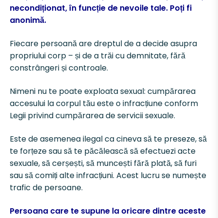
Kvinnojour
Kontakta oss
Terrafems styrstruktur
necondiționat, în funcție de nevoile tale. Poți fi
Bli informatör
anonimă.
Tjejhus
Deposition
Kansli
Fiecare persoană are dreptul de a decide asupra
Bli samtalsledare
propriului corp – și de a trăi cu demnitate, fără
Styrelsen
Dokument
constrângeri și controale.
Bli utbildningsledare
Nimeni nu te poate exploata sexual: cumpărarea
Terrafems styrstruktur
Dokumentation
accesului la corpul tău este o infracțiune conform
Bli månadsgivare!
Legii privind cumpărarea de servicii sexuale.
Valberedning
Este de asemenea ilegal ca cineva să te preseze, să
Bli medlem
te forțeze sau să te păcălească să efectuezi acte
Lokalföreningar
sexuale, să cerșești, să muncești fără plată, să furi
Bli styrelseledamot
sau să comiți alte infracțiuni. Acest lucru se numește
Styrstruktur
trafic de persoane.
Praktikant hos Terrafem – Advokat- och
Persoana care te supune la oricare dintre aceste
Linköping