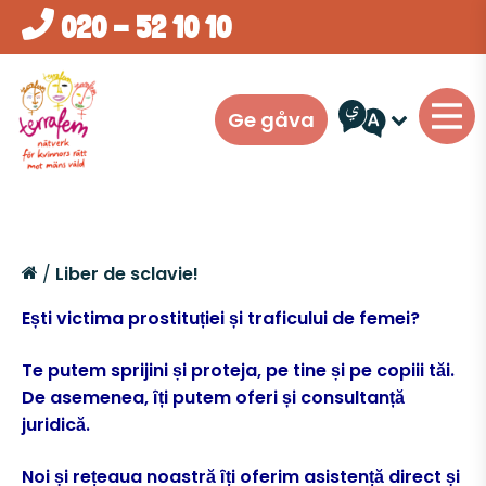
020 - 52 10 10
Ge gåva
Vi stödjer dig
Stödsamtal
/
Liber de sclavie!
Var med oss
Ești victima prostituției și traficului de femei?
Advokat-och juristjour
Bli jourkvinna
Yrkesverksam
Te putem sprijini și proteja, pe tine și pe copiii tăi.
De asemenea, îți putem oferi și consultanță
Skyddat boende
Gå med i Terrafems Advokat-och
juridică.
Om oss
juristjouren
Noi și rețeaua noastră îți oferim asistență direct și