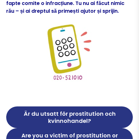
Juristjour
fapte comite o infracțiune. Tu nu ai făcut nimic
rău – și ai dreptul să primești ajutor și sprijin.
Göteborg
Bilda en lokalförening
Stockholm
Kampanjer
Skåne
Insamling för Betty
Uppsala
Örebro
Styrning, kontroll och rapportering
Är du utsatt för prostitution och
kvinnohandel?
Aktuellt
Are you a victim of prostitution or